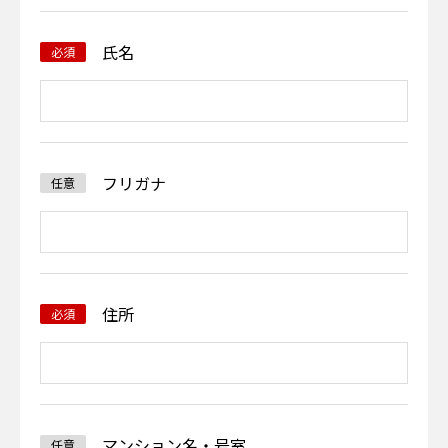
氏名
必須
フリガナ
任意
住所
必須
マンション名・号室
任意