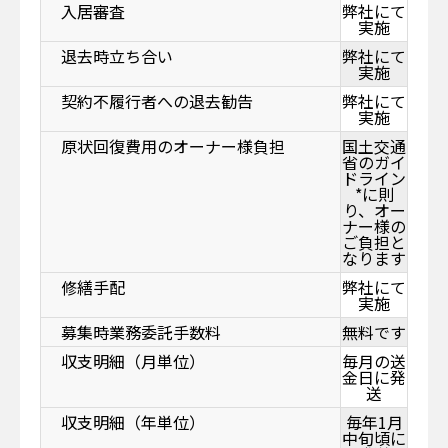
入居審査
弊社にて
実施
退去時立ち合い
弊社にて
実施
契約不履行者への退去勧告
弊社にて
実施
原状回復費用のオーナー様負担
国土交通
省のガイ
ドライン
*に則
り、オー
ナー様の
ご負担と
なります
修繕手配
弊社にて
実施
募集時業務委託手数料
無料です
収支明細（月単位）
毎月の送
金日に発
送
収支明細（年単位）
毎年1月
中旬頃に